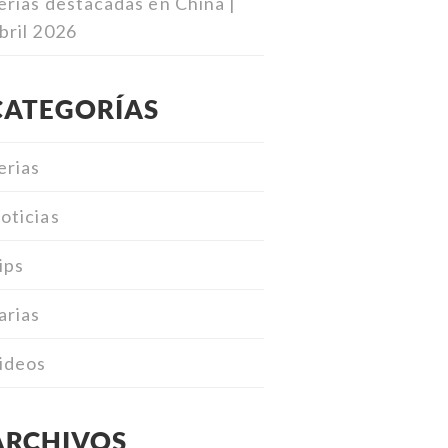
erias destacadas en China |
bril 2026
CATEGORÍAS
erias
oticias
ips
arias
ideos
ARCHIVOS
Archivos