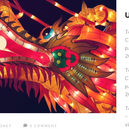
T
C
p
2
T
C
p
2
T
–
v
BONET
0 COMMENT