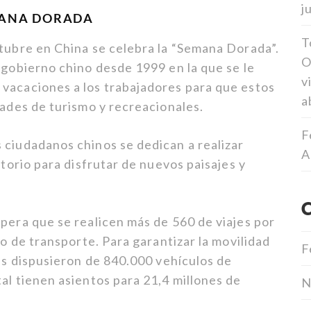
j
MANA DORADA
T
ctubre en China se celebra la “Semana Dorada”.
O
 gobierno chino desde 1999 en la que se le
v
vacaciones a los trabajadores para que estos
a
dades de turismo y recreacionales.
F
 ciudadanos chinos se dedican a realizar
A
itorio para disfrutar de nuevos paisajes y
pera que se realicen más de 560 de viajes por
ro de transporte. Para garantizar la movilidad
F
des dispusieron de 840.000 vehículos de
al tienen asientos para 21,4 millones de
N