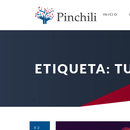
INICIO
ETIQUETA:
T
02