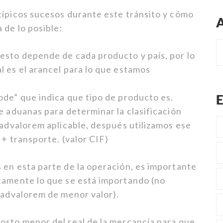
típicos sucesos durante este tránsito y cómo
 de lo posible:
esto depende de cada producto y país, por lo
l es el arancel para lo que estamos
ode” que indica que tipo de producto es.
e aduanas para determinar la clasificación
 advalorem aplicable, después utilizamos ese
 + transporte. (valor CIF)
 en esta parte de la operación, es importante
tamente lo que se está importando (no
r advalorem de menor valor).
osto menor del real de la mercancía para que