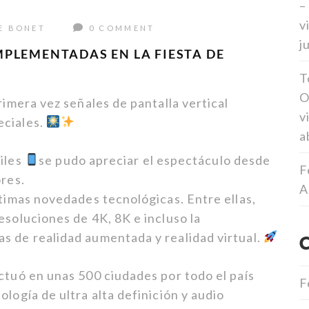
–
v
E BONET
0 COMMENT
j
PLEMENTADAS EN LA FIESTA DE
T
O
rimera vez señales de pantalla vertical
v
eciales.
a
viles
se pudo apreciar el espectáculo desde
F
ores.
A
ltimas novedades tecnológicas. Entre ellas,
esoluciones de 4K, 8K e incluso la
s de realidad aumentada y realidad virtual.
ctuó en unas 500 ciudades por todo el país
F
ología de ultra alta definición y audio