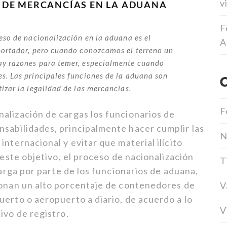
v
 DE MERCANCÍAS EN LA ADUANA
F
eso de nacionalización en la aduana es el
A
portador, pero cuando conozcamos el terreno un
y razones para temer, especialmente cuando
s. Las principales funciones de la aduana son
izar la legalidad de las mercancías.
F
alización de cargas los funcionarios de
sabilidades, principalmente hacer cumplir las
N
internacional y evitar que material ilícito
 este objetivo, el proceso de nacionalización
T
carga por parte de los funcionarios de aduana,
ionan un alto porcentaje de contenedores de
V
uerto o aeropuerto a diario, de acuerdo a lo
V
ivo de registro.