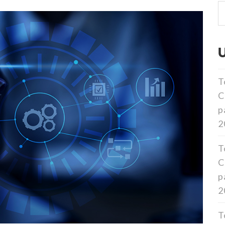
T
C
p
2
T
C
p
2
T