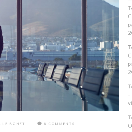
T
C
p
2
T
C
p
2
T
–
v
T
LLE BONET
8 COMMENTS
O