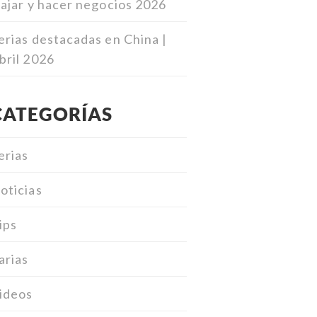
iajar y hacer negocios 2026
erias destacadas en China |
bril 2026
CATEGORÍAS
erias
oticias
ips
arias
ideos