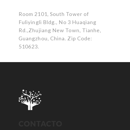
Room 2101, South Tower of
Fuliyingli Bldg., No 3 Huaqiang
Rd.,Zhujiang New Town, Tianhe,
Guangzhou, China. Zip Code:
510623.
CONTACTO