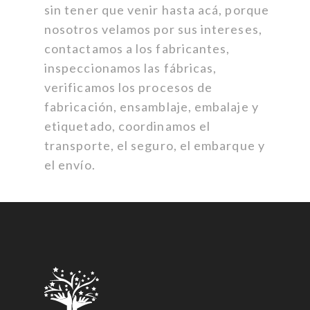
sin tener que venir hasta acá, porque
nosotros velamos por sus intereses,
contactamos a los fabricantes,
inspeccionamos las fábricas,
verificamos los procesos de
fabricación, ensamblaje, embalaje y
etiquetado, coordinamos el
transporte, el seguro, el embarque y
el envío.