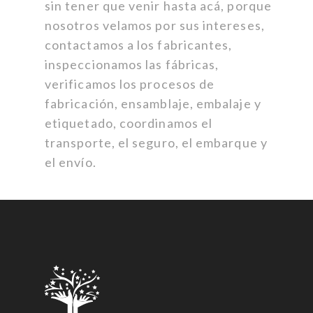
sin tener que venir hasta acá, porque
nosotros velamos por sus intereses,
contactamos a los fabricantes,
inspeccionamos las fábricas,
verificamos los procesos de
fabricación, ensamblaje, embalaje y
etiquetado, coordinamos el
transporte, el seguro, el embarque y
el envío.